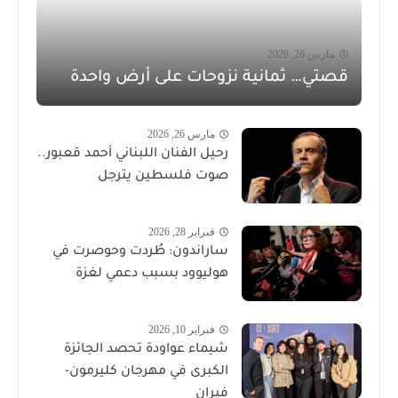
مارس 26, 2026
قصتي… ثمانية نزوحات على أرض واحدة
مارس 26, 2026
رحيل الفنان اللبناني أحمد قعبور..
صوت فلسطين يترجل
فبراير 28, 2026
ساراندون: طُردت وحوصرت في
هوليوود بسبب دعمي لغزة
فبراير 10, 2026
شيماء عواودة تحصد الجائزة
الكبرى في مهرجان كليرمون-
فيران