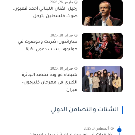
مارس 26, 2026
رحيل الفنان اللبناني أحمد قعبور..
صوت فلسطين يترجل
فبراير 28, 2026
ساراندون: طُردت وحوصرت في
هوليوود بسبب دعمي لغزة
فبراير 10, 2026
شيماء عواودة تحصد الجائزة
الكبرى في مهرجان كليرمون-
فيران
الشتات والتضامن الدولي
أغسطس 3, 2025