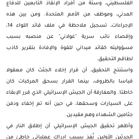
الفلسطيني، وستة من أفراد الإنقاذ التابعين للدفاع
المدني، وموظف من الأمم المتحدة. ومن بين هذه
الإجراءات، تسجيل ملاحظة في ملف قائد اللواء 14،
وإقصاء نائب سرية "غولاني" عن منصبه بسبب
مسؤوليته كقائد ميداني للقوة والإفادة بتقرير كاذب
لطاقم التحقيق.
واستنتج التحقيق، أن قرار إخلاء الجثث كان معقولا
قياسا بالظروف، بينما القرار بسحق المركبات كان
خاطئا. والمفارقة أن الجيش الإسرائيلي الذي قرر الإبقاء
على السيارات وسحقها، في حين أنه تم إخفاء ودفن
جثامين الشهداء وهم مقيدين.
وأظهر تحقيق الجيش الإسرائيلي أن إطلاق النار في
الحدثين الأولين نُفذ بسبب إدراك عملياتي خاطئ من