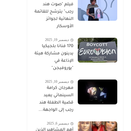
فيلم "صوت هند
رجب" يترشح للقائمة
النهائية لجوائز
الأوسكار
ديسمبر 19, 2025
170 فنانا بلجيكيا
يدينون مشاركة هيئة
الإذاعة في
"يوروفيجن"
ديسمبر 10, 2025
مهرجان كرامة
السينمائي يعيد
قضية الطفلة هند
رجب إلى الواجهة...
ديسمبر 6, 2025
أهم المشاهير الذين