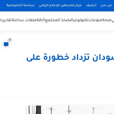
من نحن
أرشيف
مركز فلسطين للإعلام الرقمي
سياسة الخصوصية
ي
صحة
منوعات
تكنولوجيا
قضايا المجتمع
أناقة
ملفات ساخنة
تقارير
خب
0
ودان تزداد خطورة على