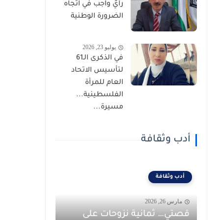
رأيٌ واجب في اتجاه
الضرورة الوطنية
يوليو 23, 2026
في الذكرى الـ61
لتأسيس الاتحاد
العام للمرأة
الفلسطينية...
مسيرة...
أدب وثقافة
أدب وثقافة
مارس 26, 2026
قصتي… ثمانية نزوحات على