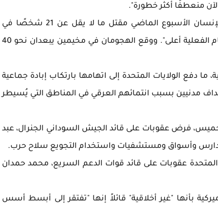
ن منعطفًا أكثر خطورة".
ووفق تورك "وثّق مكتب الأمم المتحدة لحقوق الإنسان الأسبوع الماضي مقتل ما لا يقل عن 21 شخصًا في
هجومين بولاية الجزيرة، مع احتمال أن تكون الأرقام الفعلية أعلى". ووقع الهجومان في مخيمين يبعدان نحو 40
، ما دفع الولايات المتحدة إلى اتهامها بارتكاب إبادة جماعية
داف مدنيين بسبب انتمائهم العرقي في المناطق التي يُسيطر
، الخميس، فرض عقوبات على قائد الجيش السوداني الجنرال، عبد
ى مدارس وأسواق ومستشفيات واستخدام التجويع سلاح حرب.
لمتحدة عقوبات على قائد قوات الدعم السريع، محمد حمدان
ية بأنها "غير أخلاقية" قائلاً إنها "تفتقر إلى أبسط أسس