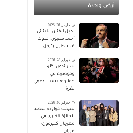
أرض واحدة
مارس 26, 2026
رحيل الفنان اللبناني
أحمد قعبور.. صوت
فلسطين يترجل
فبراير 28, 2026
ساراندون: طُردت
وحوصرت في
هوليوود بسبب دعمي
لغزة
فبراير 10, 2026
شيماء عواودة تحصد
الجائزة الكبرى في
مهرجان كليرمون-
فيران