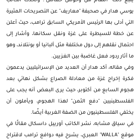
يتبع ذلك "انتقام من وحوش حماس". وتحدث الكاتب
يوسي هدار في صحيفة "معاريف" عن التصريحات المثيرة
التي أدلى بها الرئيس الأمريكي السابق ترامب، حيث أعلن
عن خطة للسيطرة على غزة ونقل سكانها، وأشار إلى
احتمال نقلهم إلى دول مختلفة مثل ألبانيا أو بونتلاند، وهو
ما أثار ردود فعل غاضبة بين الغزيين.
وفي مقاله، أكد هدار أن العديد من الإسرائيليين يدعمون
فكرة إخراج غزة من معادلة الصراع بشكل نهائي بعد
هجوم السابع من أكتوبر، حيث يرى البعض أنه يجب على
الفلسطينيين "دفع الثمن" لهذا الهجوم، ويأملون أن
يختفي الفلسطينيون من الضفة الغربية أيضًا.
في سياق مشابه، نشر الكاتب أورييل داسكال مقالًا في
موقع "WALLA" العبري، يشرح فيه دوافع ترامب لاقتراح