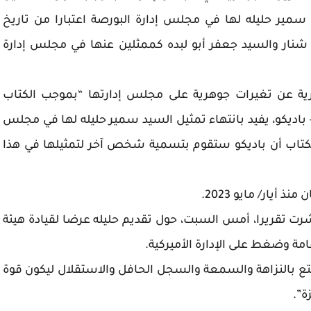
يد سمير حليله لها في مجلس إدارة البورصة اعتبارا من تاريخ
ة رولا شنار والسيد جعفر أبو لبده كممثلين عنها في مجلس إدارة
 عن تغيرات جوهرية على مجلس إدارتها “بموجب الكتاب
اديكو، يفيد بانتهاء تمثيل السيد سمير حليله لها في مجلس
 تاريخ 02/03/2025، كما وأفاد الكتاب أن باديكو ستقوم بتسمية شخص آخر لتمثيلها في هذا
يار/ مايو 2023.
The H” البريطانية قد نشرت تقريرا، أمس السبت، حول تقديم حليله عرضا لقيادة هيئة
مة وضغط على الإدارة الأميركية.
متع بالنزاهة والسمعة والسجل الحافل والاستقلال ليكون قوة
ة”.