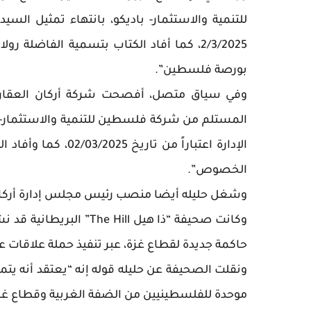
للتنمية والاستثمار- باديكو، بانتهاء تمثيل الس
2/3/2025، كما أفاد الكتاب بتسمية الفاضل
بورصة فلسطين”.
وفي سياق متصل، أفصحت شركة أركان العقارية
المستلم من شركة فلسطين للتنمية والاستثمار- ب
الإدارة اعتباراً من
الخصوص”.
وشغل حليله أيضا منصب رئيس مجلس إدارة أركان منذ أ
وكانت صحيفة “ذا هيل ill
حاكمة جديدة لقطاع غزة، عبر تنفيذ حملة علاقات عا
ونقلت الصحيفة عن حليله قوله إنه “يعتقد أنه يت
موحدة للفلسطينيين من الضفة الغربية وقطاع غز