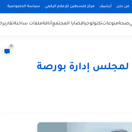
من نحن
أرشيف
مركز فلسطين للإعلام الرقمي
سياسة الخصوصية
ي
صحة
منوعات
تكنولوجيا
قضايا المجتمع
أناقة
ملفات ساخنة
تقارير
خب
0
ا لمجلس إدارة بورصة