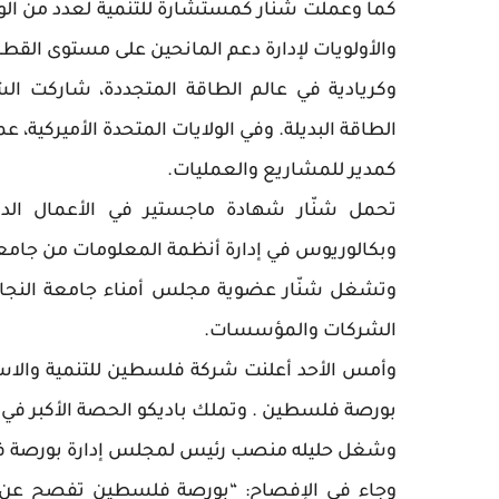
كما وعملت شنّار كمستشارة للتنمية لعدد من الو
والأولويات لإدارة دعم المانحين على مستوى القط
وكريادية في عالم الطاقة المتجددة، شاركت 
الطاقة البديلة. وفي الولايات المتحدة الأميركية، 
كمدير للمشاريع والعمليات.
تحمل شنّار شهادة ماجستير في الأعمال ا
وبكالوريوس في إدارة أنظمة المعلومات من جا
وتشغل شنّار عضوية مجلس أمناء جامعة النجاح 
الشركات والمؤسسات.
وأمس الأحد أعلنت شركة فلسطين للتنمية والاستث
بورصة فلسطين . وتملك باديكو الحصة الأكبر ف
وشغل حليله منصب رئيس لمجلس إدارة بورصة فلس
وجاء في الإفصاح: “بورصة فلسطين تفصح عن 