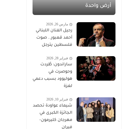
أرض واحدة
مارس 26, 2026
رحيل الفنان اللبناني
أحمد قعبور.. صوت
فلسطين يترجل
فبراير 28, 2026
ساراندون: طُردت
وحوصرت في
هوليوود بسبب دعمي
لغزة
فبراير 10, 2026
شيماء عواودة تحصد
الجائزة الكبرى في
مهرجان كليرمون-
فيران