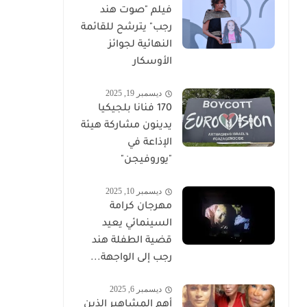
فيلم "صوت هند
رجب" يترشح للقائمة
النهائية لجوائز
الأوسكار
ديسمبر 19, 2025
170 فنانا بلجيكيا
يدينون مشاركة هيئة
الإذاعة في
"يوروفيجن"
ديسمبر 10, 2025
مهرجان كرامة
السينمائي يعيد
قضية الطفلة هند
رجب إلى الواجهة...
ديسمبر 6, 2025
أهم المشاهير الذين