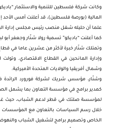
وكانت شركة فلسطين للتنمية والاستثمار “باديكو
المالية (بورصة فلسطين)، قد أعلنت أمس الأحد إ
علما أن حليله شغل منصب رئيس مجلس إدارة البور
كما أعلنت “باديكو” تسمية رولا شنّار وجعفر أبو
وتمتلك شنّار خبرة لأكثر من عشرين عاما في قطاع ال
وإدارة المانحين في القطاع الاقتصادي. وتولت
وشمال أفريقيا والولايات المتحدة الأميركية.
وشنّار، مؤسس شريك لشركة فورورد الرائدة في 
كمدير برامج في مؤسسة التعاون بما يشمل الصحة 
خلال رسم السياسات بالتعاون مع المؤسسات ال
الخاص وتصميم برامج لتشغيل الشباب والنهوض ب