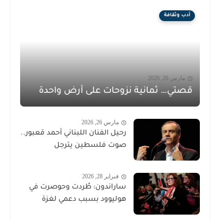
أدب وثقافة
مارس 26, 2026
قصتي… ثمانية نزوحات على أرض واحدة
مارس 26, 2026
رحيل الفنان اللبناني أحمد قعبور..
صوت فلسطين يترجل
فبراير 28, 2026
ساراندون: طُردت وحوصرت في
هوليوود بسبب دعمي لغزة