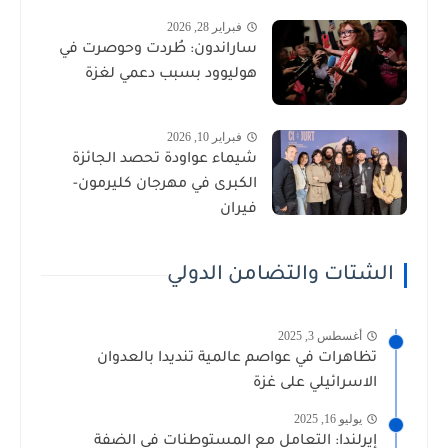
فبراير 28, 2026
ساراندون: طُردت وحوصرت في
هوليوود بسبب دعمي لغزة
فبراير 10, 2026
شيماء عواودة تحصد الجائزة
الكبرى في مهرجان كليرمون-
فيران
الشتات والتضامن الدولي
أغسطس 3, 2025
تظاهرات في عواصم عالمية تنديدا بالعدوان
الاسرائيلي على غزة
يوليو 16, 2025
إيرلندا: التعامل مع المستوطنات في الضفة